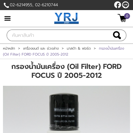
02-6214955, 02-6210744
ไทย
|
English
0
เข้าสู่ระบบ
สมัครสมาชิก
สินค้าที่สนใจ
( 0 )
หน้าหลัก
>
เครื่องยนต์ และ ช่วงล่าง
>
มาสด้า & ฟอร์ด
>
กรองน้ำมันเครื่อง
(Oil Filter) FORD FOCUS ปี 2005-2012
หน้าหลัก
กรองน้ำมันเครื่อง (Oil Filter) FORD
FOCUS ปี 2005-2012
สินค้า
แบรนด์
บัญชีผู้ใช้
ติดต่อเรา