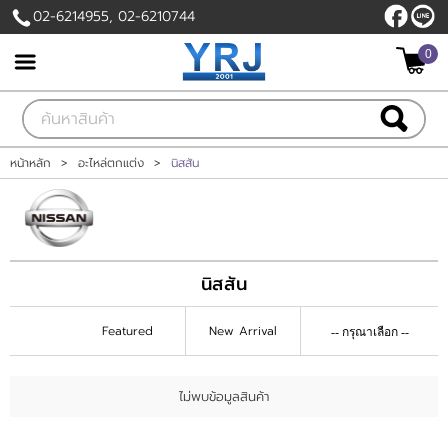
02-6214955, 02-6210744
ไทย
|
English
0
เข้าสู่ระบบ
สมัครสมาชิก
สินค้าที่สนใจ
( 0 )
หน้าหลัก
>
อะไหล่ตกแต่ง
>
นิสสัน
หน้าหลัก
สินค้า
นิสสัน
แบรนด์
Featured
New Arrival
บัญชีผู้ใช้
ไม่พบข้อมูลสินค้า
ติดต่อเรา