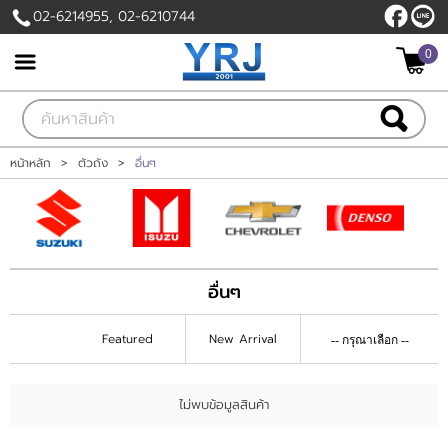
02-6214955, 02-6210744
ไทย
|
English
0
เข้าสู่ระบบ
สมัครสมาชิก
สินค้าที่สนใจ
( 0 )
หน้าหลัก
>
ตัวถัง
>
อื่นๆ
หน้าหลัก
สินค้า
อื่นๆ
แบรนด์
Featured
New Arrival
บัญชีผู้ใช้
ติดต่อเรา
ไม่พบข้อมูลสินค้า