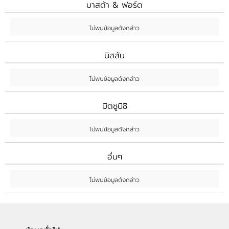
ขั้นตอนการสั่งซื้อ
มาสด้า & ฟอร์ด
ไม่พบข้อมูลดังกล่าว
แจ้งชำระเงิน
นิสสัน
ข่าวสาร
ไม่พบข้อมูลดังกล่าว
มิตซูบิชิ
ไม่พบข้อมูลดังกล่าว
อื่นๆ
ไม่พบข้อมูลดังกล่าว