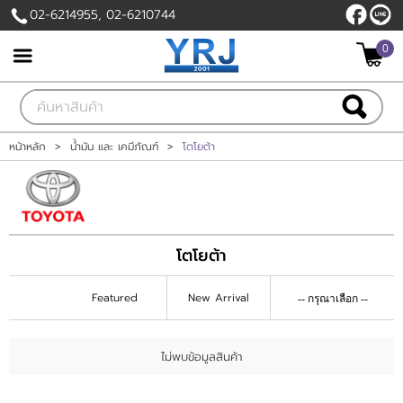
02-6214955, 02-6210744
ไทย
|
English
0
เข้าสู่ระบบ
สมัครสมาชิก
สินค้าที่สนใจ
( 0 )
หน้าหลัก
>
น้ำมัน และ เคมีภัณฑ์
>
โตโยต้า
หน้าหลัก
สินค้า
โตโยต้า
แบรนด์
Featured
New Arrival
บัญชีผู้ใช้
ไม่พบข้อมูลสินค้า
ติดต่อเรา