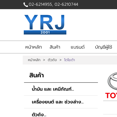
02-6214955, 02-6210744
ไทย
English
|
เข้าสู่
ระบบ
|
สมัคร
สมาชิก
หน้าหลัก
สินค้า
แบรนด์
บัญชีผู้ใช้
สินค้าที่สนใจ
( 0 )
หน้าหลัก
>
ตัวถัง
>
โตโยต้า
หน้าหลัก
สินค้า
แบรนด์
สินค้า
บัญชีผู้ใช้
ติดต่อเรา
น้ำมัน และ เคมีภัณฑ์...
ขั้นตอนการสั่งซื้อ
แจ้งชำระเงิน
เครื่องยนต์ และ ช่วงล่าง...
ข่าวสาร
ตัวถัง...