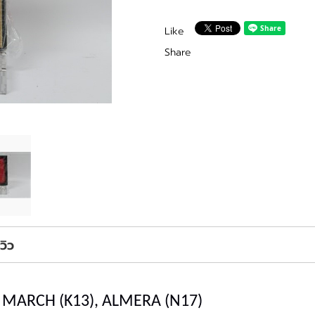
Like
Share
ีวิว
N MARCH (K13), ALMERA (N17)