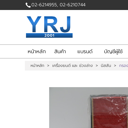
02-6214955, 02-6210744
ไทย
English
|
เข้าสู่
ระบบ
|
สมัคร
สมาชิก
หน้าหลัก
สินค้า
แบรนด์
บัญชีผู้ใช้
สินค้าที่สนใจ
( 0 )
หน้าหลัก
>
เครื่องยนต์ และ ช่วงล่าง
>
นิสสัน
>
กรอง
หน้าหลัก
สินค้า
แบรนด์
บัญชีผู้ใช้
ติดต่อเรา
ขั้นตอนการสั่งซื้อ
แจ้งชำระเงิน
ข่าวสาร