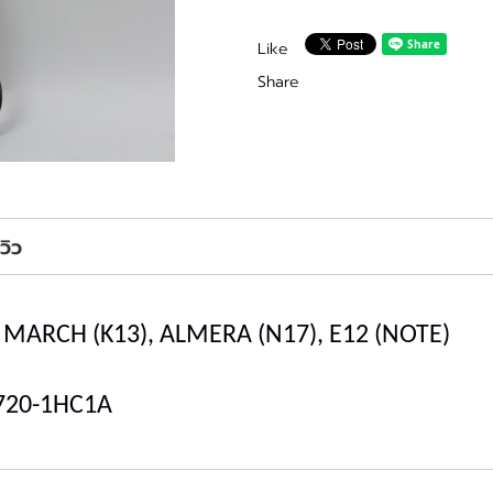
Like
Share
ีวิว
N MARCH (K13), ALMERA (N17), E12 (NOTE)
720-1HC1A