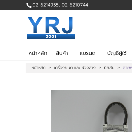
02-6214955, 02-6210744
ไทย
English
|
เข้าสู่
ระบบ
|
สมัคร
สมาชิก
หน้าหลัก
สินค้า
แบรนด์
บัญชีผู้ใช้
สินค้าที่สนใจ
( 0 )
หน้าหลัก
>
เครื่องยนต์ และ ช่วงล่าง
>
นิสสัน
>
สาย
หน้าหลัก
สินค้า
แบรนด์
บัญชีผู้ใช้
ติดต่อเรา
ขั้นตอนการสั่งซื้อ
แจ้งชำระเงิน
ข่าวสาร